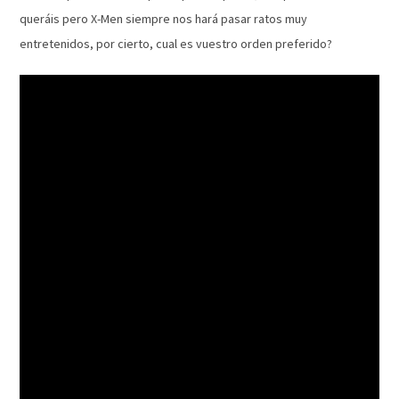
queráis pero X-Men siempre nos hará pasar ratos muy
entretenidos, por cierto, cual es vuestro orden preferido?