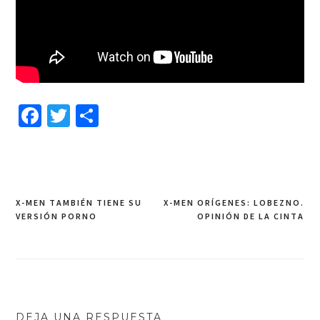
Facebook
Twitter
Compartir
X-MEN TAMBIÉN TIENE SU
X-MEN ORÍGENES: LOBEZNO.
Navegación
VERSIÓN PORNO
OPINIÓN DE LA CINTA
de
entradas
DEJA UNA RESPUESTA